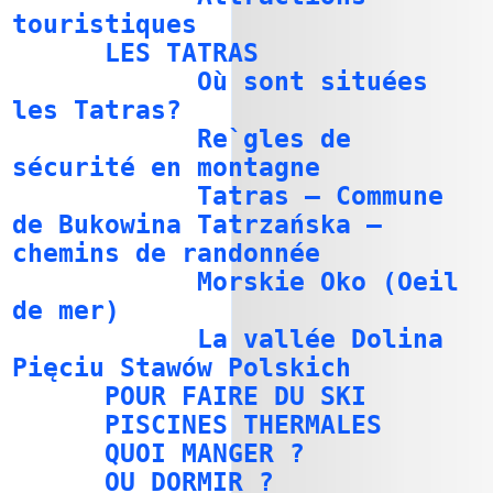
touristiques
LES TATRAS
Où sont situées
les Tatras?
Re`gles de
sécurité en montagne
Tatras – Commune
de Bukowina Tatrzańska –
chemins de randonnée
Morskie Oko (Oeil
de mer)
La vallée Dolina
Pięciu Stawów Polskich
POUR FAIRE DU SKI
PISCINES THERMALES
QUOI MANGER ?
OU DORMIR ?