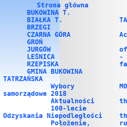
Strona główna
BUKOWINA T.
BIAŁKA T.
T
BRZEGI
CZARNA GÓRA
A
GROŃ
JURGÓW
o
LEŚNICA
-
RZEPISKA
f
GMINA BUKOWINA
TATRZAŃSKA
Wybory
M
samorządowe 2018
Aktualności
t
100-lecie
Odzyskania Niepodległości
t
Położenie,
r