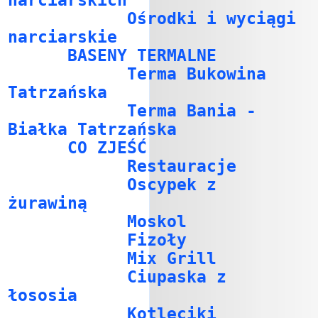
narciarskich
Ośrodki i wyciągi
narciarskie
BASENY TERMALNE
Terma Bukowina
Tatrzańska
Terma Bania -
Białka Tatrzańska
CO ZJEŚĆ
Restauracje
Oscypek z
żurawiną
Moskol
Fizoły
Mix Grill
Ciupaska z
łososia
Kotleciki