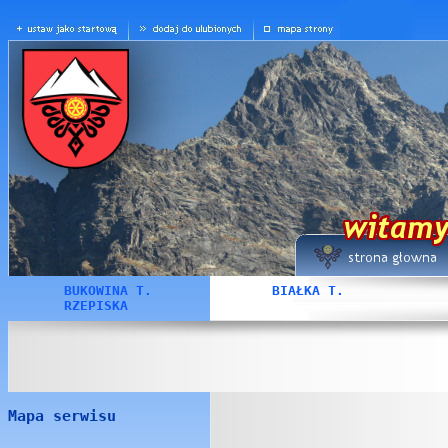
BUKOWINA T.
BIAŁKA T.
RZEPISKA
Mapa serwisu