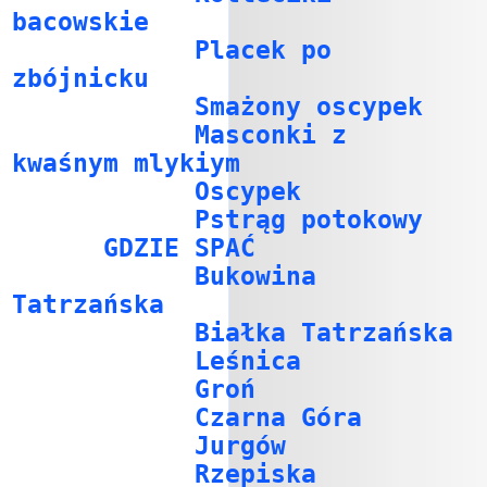
bacowskie
Placek po
zbójnicku
Smażony oscypek
Masconki z
kwaśnym mlykiym
Oscypek
Pstrąg potokowy
GDZIE SPAĆ
Bukowina
Tatrzańska
Białka Tatrzańska
Leśnica
Groń
Czarna Góra
Jurgów
Rzepiska