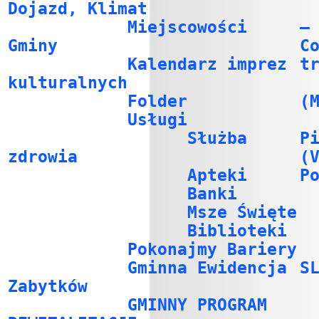
Dojazd, Klimat
Miejscowości
–
Gminy
C
Kalendarz imprez
t
kulturalnych
Folder
(
Usługi
Służba
P
zdrowia
(
Apteki
P
Banki
Msze Święte
Biblioteki
Pokonajmy Bariery
Gminna Ewidencja
S
Zabytków
GMINNY PROGRAM