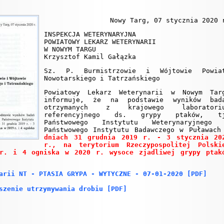
Nowy Targ, 07 stycznia 2020 
INSPEKCJA WETERYNARYJNA
POWIATOWY LEKARZ WETERYNARII
W NOWYM TARGU
Krzysztof Kamil Gałązka
Sz. P. Burmistrzowie i Wójtowie Powia
Nowotarskiego i Tatrzańskiego
Powiatowy Lekarz Weterynarii w Nowym Tar
informuje, że na podstawie wyników bad
otrzymanych z krajowego laboratori
referencyjnego ds. grypy ptaków, t
Państwowego Instytutu Weterynaryjnego
Państwowego Instytutu Badawczego w Puławac
dniach 31 grudnia 2019 r. - 3 stycznia 20
r., na terytorium Rzeczypospolitej Polski
r. i 4 ogniska w 2020 r. wysoce zjadliwej grypy ptak
arii NT - PTASIA GRYPA - WYTYCZNE - 07-01-2020 [PDF]
szenie utrzymywania drobiu [PDF]