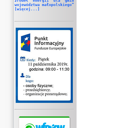
źródeł energii dla gmin
województwa małopolskiego”
[więcej...]