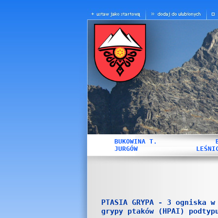
BUKOWINA T.
JURGÓW
LEŚNI
PTASIA GRYPA - 3 ogniska w
grypy ptaków (HPAI) podtyp