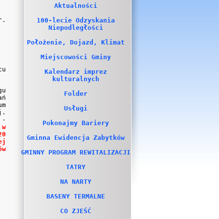
Aktualności
r.
100-lecie Odzyskania
Niepodległości
Położenie, Dojazd, Klimat
Miejscowości Gminy
tu
Kalendarz imprez
kulturalnych
gu
Folder
ań
um
Usługi
j.
 -
Pokonajmy Bariery
h
w
20
Gminna Ewidencja Zabytków
ej
ów
GMINNY PROGRAM REWITALIZACJI
TATRY
NA NARTY
BASENY TERMALNE
CO ZJEŚĆ