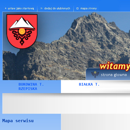
BUKOWINA T.
BIAŁKA T.
RZEPISKA
Mapa serwisu