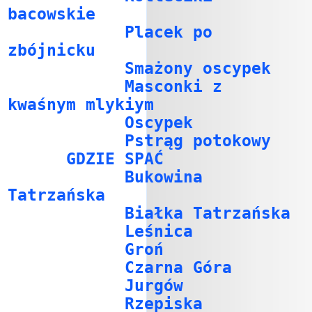
bacowskie
Placek po
zbójnicku
Smażony oscypek
Masconki z
kwaśnym mlykiym
Oscypek
Pstrąg potokowy
GDZIE SPAĆ
Bukowina
Tatrzańska
Białka Tatrzańska
Leśnica
Groń
Czarna Góra
Jurgów
Rzepiska