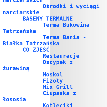
narciarskich
Ośrodki i wyciągi
narciarskie
BASENY TERMALNE
Terma Bukowina
Tatrzańska
Terma Bania -
Białka Tatrzańska
CO ZJEŚĆ
Restauracje
Oscypek z
żurawiną
Moskol
Fizoły
Mix Grill
Ciupaska z
łososia
Kotleciki