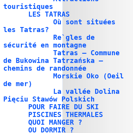
touristiques
LES TATRAS
Où sont situées
les Tatras?
Re`gles de
sécurité en montagne
Tatras – Commune
de Bukowina Tatrzańska –
chemins de randonnée
Morskie Oko (Oeil
de mer)
La vallée Dolina
Pięciu Stawów Polskich
POUR FAIRE DU SKI
PISCINES THERMALES
QUOI MANGER ?
OU DORMIR ?