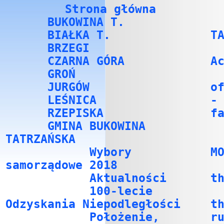
Strona główna
BUKOWINA T.
BIAŁKA T.
T
BRZEGI
CZARNA GÓRA
A
GROŃ
JURGÓW
o
LEŚNICA
-
RZEPISKA
f
GMINA BUKOWINA
TATRZAŃSKA
Wybory
M
samorządowe 2018
Aktualności
t
100-lecie
Odzyskania Niepodległości
t
Położenie,
r