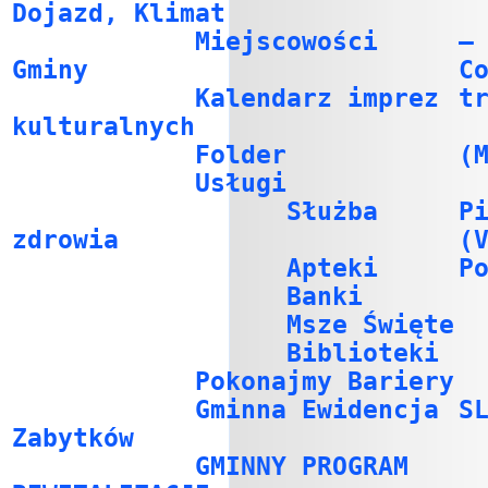
Dojazd, Klimat
Miejscowości
–
Gminy
C
Kalendarz imprez
t
kulturalnych
Folder
(
Usługi
Służba
P
zdrowia
(
Apteki
P
Banki
Msze Święte
Biblioteki
Pokonajmy Bariery
Gminna Ewidencja
S
Zabytków
GMINNY PROGRAM