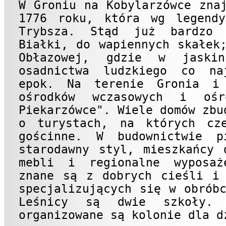
W Groniu na Kobylarzówce zna
1776 roku, która wg legendy
Trybsza. Stąd już bardzo 
Białki, do wapiennych skałek
Obłazowej, gdzie w jaskin
osadnictwa ludzkiego co na
epok. Na terenie Gronia i
ośrodków wczasowych i ośr
Piekarzówce". Wiele domów zbu
o turystach, na których cze
gościnne. W budownictwie p
starodawny styl, mieszkańcy 
mebli i regionalne wyposaż
znane są z dobrych cieśli i 
specjalizujących się w obrób
Leśnicy są dwie szkoły. 
organizowane są kolonie dla d