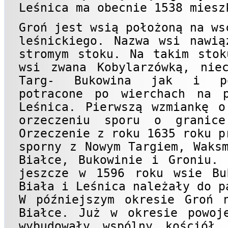
Leśnica ma obecnie 1538 miesz
Groń jest wsią położoną na ws
leśnickiego. Nazwa wsi nawią
stromym stoku. Na takim stok
wsi zwana Kobylarzówką, nie
Targ- Bukowina jak i poz
potracone po wierchach na p
Leśnica. Pierwszą wzmiankę o
orzeczeniu sporu o granice
Orzeczenie z roku 1635 roku p
sporny z Nowym Targiem, Waks
Białce, Bukowinie i Groniu. 
jeszcze w 1596 roku wsie Bu
Biała i Leśnica należały do p
W późniejszym okresie Groń 
Białce. Już w okresie powoj
wybudowały wspólny kościół 