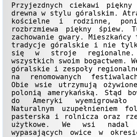
Przyjezdnych ciekawi piękny
drewna w stylu góralskim. Atr
kościelne i rodzinne, pon
rozbrzmiewa piękny śpiew. 
zachowanie gwary. Mieszkańcy 
tradycje góralskie i nie tyl
się w stroje regionalne.
wszystkich swoim bogactwem. W
góralskie i zespoły regionaln
na renomowanych festiwalach
Obie wsie utrzymują ożywion
polonią amerykańską. Stąd bo
do Ameryki wyemigrowało 
Naturalnym uzupełnieniem fo
pasterska i rolnicza oraz rz
użytkowe. We wsi nadal
wypasających owice w okres