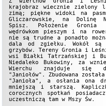
Z wierchów Gronia i Leśni
krajobraz wiecznie zielony l
zimą; piękne widoki na pasm
Gliczarowskie, na Dolinę 
Spisz. Położenie Gronia 
wędrówkom pieszym i na rowe
nie są trudne a ponadto możn
dala od zgiełku. Wokół są
grzybów. Tereny Gronia i Leśn
wsi Białki Tatrzańskiej i Bu
Niedaleko Bukowiny, za wznie
Wierchu znajduje się dr
"Janiołów". Zbudowana została
"Janioła", a osłania ona dr
mniejszą i starszą. Kaplicz
corocznych spotkań posiadac
uczestniczą tam w Mszy Św.