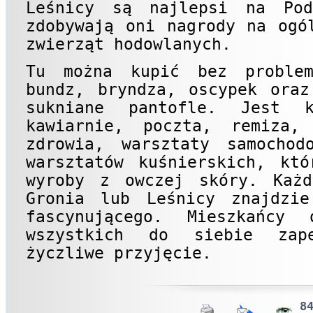
Leśnicy są najlepsi na Pod
zdobywają oni nagrody na ogó
zwierząt hodowlanych.
Tu można kupić bez proble
bundz, bryndza, oscypek oraz
sukniane pantofle. Jest k
kawiarnie, poczta, remiza, 
zdrowia, warsztaty samochod
warsztatów kuśnierskich, któ
wyroby z owczej skóry. Każd
Gronia lub Leśnicy znajdzie
fascynującego. Mieszkańcy
wszystkich do siebie zap
życzliwe przyjęcie.
84