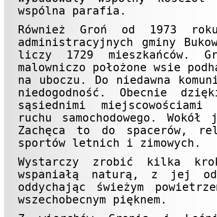
wspólna parafia.
Również Groń od 1973 rok
administracyjnych gminy Buko
liczy 1729 mieszkańców. G
malowniczo położone wsie podh
na uboczu. Do niedawna komun
niedogodność. Obecnie dzię
sąsiednimi miejscowościami
ruchu samochodowego. Wokół 
Zachęca to do spacerów, rel
sportów letnich i zimowych.
Wystarczy zrobić kilka kr
wspaniałą naturą, z jej od
oddychając świeżym powietrz
wszechobecnym pięknem.