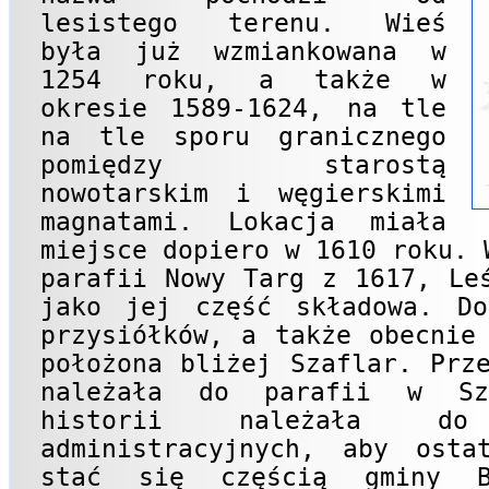
lesistego terenu. Wieś
była już wzmiankowana w
1254 roku, a także w
okresie 1589-1624, na tle
na tle sporu granicznego
pomiędzy starostą
nowotarskim i węgierskimi
magnatami. Lokacja miała
miejsce dopiero w 1610 roku. 
parafii Nowy Targ z 1617, Le
jako jej część składowa. Do
przysiółków, a także obecnie
położona bliżej Szaflar. Prz
należała do parafii w Sz
historii należała d
administracyjnych, aby osta
stać się częścią gminy Bu