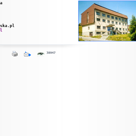
a
ska.pl
l
38947